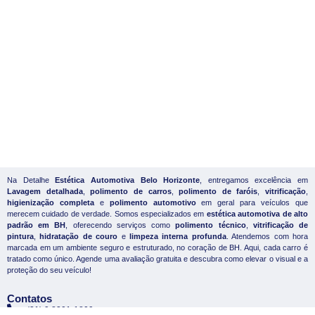
Na Detalhe
Estética Automotiva Belo Horizonte
, entregamos excelência em
Lavagem detalhada
,
polimento de carros
,
polimento de faróis
,
vitrificação
,
higienização completa
e
polimento automotivo
em geral para veículos que
merecem cuidado de verdade. Somos especializados em
estética automotiva de alto
padrão em BH
, oferecendo serviços como
polimento técnico
,
vitrificação de
pintura
,
hidratação de couro
e
limpeza interna profunda
. Atendemos com hora
marcada em um ambiente seguro e estruturado, no coração de BH. Aqui, cada carro é
tratado como único. Agende uma avaliação gratuita e descubra como elevar o visual e a
proteção do seu veículo!
Contatos
(31) 9 8301-1809