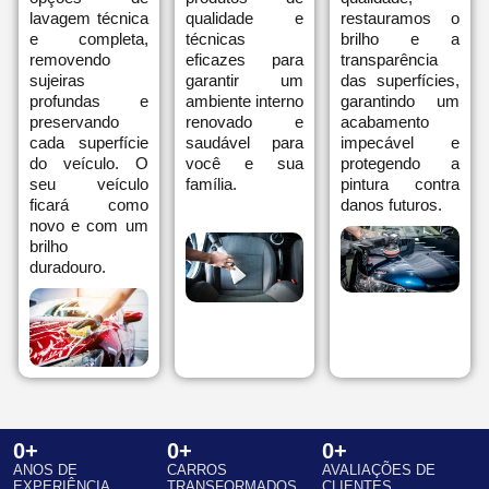
lavagem técnica
qualidade e
restauramos o
e completa,
técnicas
brilho e a
removendo
eficazes para
transparência
sujeiras
garantir um
das superfícies,
profundas e
ambiente interno
garantindo um
preservando
renovado e
acabamento
cada superfície
saudável para
impecável e
do veículo. O
você e sua
protegendo a
seu veículo
família.
pintura contra
ficará como
danos futuros.
novo e com um
brilho
duradouro.
0
+
0
+
0
+
ANOS DE
CARROS
AVALIAÇÕES DE
EXPERIÊNCIA
TRANSFORMADOS
CLIENTES