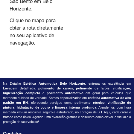
São Bento em Belo
Horizonte.
Clique no mapa para
obter a rota diretamente
no seu aplicativo de
navegação.
Na Detalhe
Estética Automotiva Belo Horizonte
, entregamos excelência em
Lavagem detalhada
,
polimento de carros
,
polimento de faróis
,
vitrificação
,
higienização completa
e
polimento automotivo
em geral para veículos que
merecem cuidado de verdade. Somos especializados em
estética automotiva de alto
padrão em BH
, oferecendo serviços como
polimento técnico
,
vitrificação de
pintura
,
hidratação de couro
e
limpeza interna profunda
. Atendemos com hora
marcada em um ambiente seguro e estruturado, no coração de BH. Aqui, cada carro é
tratado como único. Agende uma avaliação gratuita e descubra como elevar o visual e a
proteção do seu veículo!
Contatos