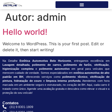
Autor:
admin
Hello world!
Welcome to WordPress. This is your first post. Edit or
delete it, then start writing!
Na Detalhe
Estética Automotiva Belo Horizonte
, entregamos excelência em
Lavagem detalhada
,
polimento de carros
,
polimento de faróis
,
vitrificação
,
higienização completa
e
polimento automotivo
em geral para veículos que
merecem cuidado de verdade. Somos especializados em
estética automotiva de alto
padrão em BH
, oferecendo serviços como
polimento técnico
,
vitrificação de
pintura
,
hidratação de couro
e
limpeza interna profunda
. Atendemos com hora
marcada em um ambiente seguro e estruturado, no coração de BH. Aqui, cada carro é
tratado como único. Agende uma avaliação gratuita e descubra como elevar o visual e a
proteção do seu veículo!
Contatos
(31) 9 8301-1809